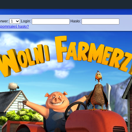
rwer:
Login:
Hasło:
pomniałeś hasło?