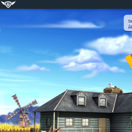
Se
Za